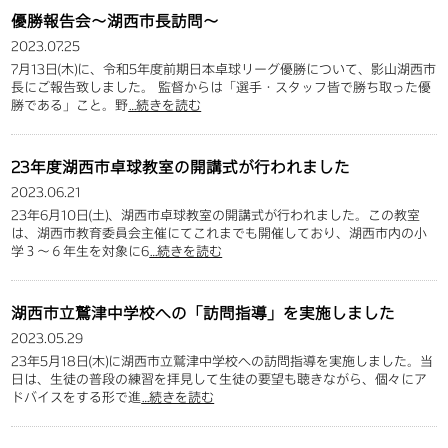
優勝報告会～湖西市長訪問～
2023.07.25
7月13日(木)に、令和5年度前期日本卓球リーグ優勝について、影山湖西市
長にご報告致しました。 監督からは「選手・スタッフ皆で勝ち取った優
勝である」こと。野
…続きを読む
23年度湖西市卓球教室の開講式が行われました
2023.06.21
23年6月10日(土)、湖西市卓球教室の開講式が行われました。この教室
は、湖西市教育委員会主催にてこれまでも開催しており、湖西市内の小
学３～６年生を対象に6
…続きを読む
湖西市立鷲津中学校への「訪問指導」を実施しました
2023.05.29
23年5月18日(木)に湖西市立鷲津中学校への訪問指導を実施しました。当
日は、生徒の普段の練習を拝見して生徒の要望も聴きながら、個々にア
ドバイスをする形で進
…続きを読む