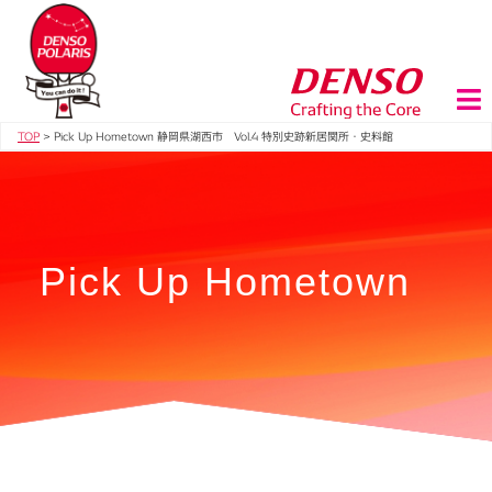
TOP
>
Pick Up Hometown 静岡県湖西市 Vol.4 特別史跡新居関所・史料館
Pick Up Hometown