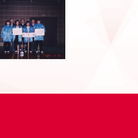
熊本国体 西條（右端）
湖西オープン 集合写真