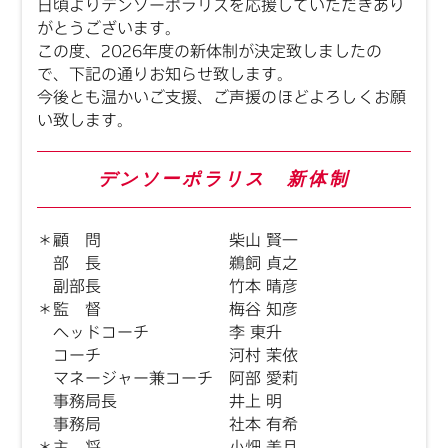
日頃よりデンソーポラリスを応援していただきあり
がとうございます。
この度、2026年度の新体制が決定致しましたの
で、下記の通りお知らせ致します。
今後とも温かいご支援、ご声援のほどよろしくお願
い致します。
デンソーポラリス 新体制
＊顧 問 柴山 賢一
部 長 鵜飼 貞之
副部長 竹本 晴彦
＊
監 督 梅谷 知彦
ヘッドコーチ 李 東升
コーチ 河村 茉依
マネージャー兼コーチ 阿部 愛莉
事務局長 井上 明
事務局 社本 有希
＊主 将 小畑 美月