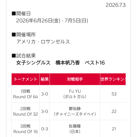
2026.7.3
■開催日
2026年6月26日(金) - 7月5日(日)
■開催場所
アメリカ・ロサンゼルス
■試合結果
女子シングルス 橋本帆乃香 ベスト16
トーナメント
結果
対戦相手
世界ランキング
1回戦
Fu YU
3-0
53
Round Of 64
（ポルトガル）
2回戦
鄭怡静
3-0
22
Round Of 32
（チャイニーズタイペイ）
3回戦
佐藤瞳
0-3
21
Round Of 16
（日本）