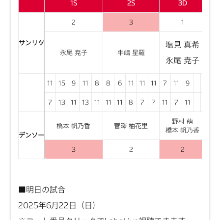
1S
2S
3D
2
3
1
サンリツ
塩見 真希
永尾 尭子
牛嶋 星羅
永尾 尭子
11
15
9
11
8
8
6
11
11
11
7
11
9
13
7
13
11
13
11
11
11
8
7
7
11
7
11
15
野村 萌
橋本 帆乃香
菅澤 柚花里
橋本 帆乃香
デンソー
3
2
2
■明日の試合
2025年6月22日（日）